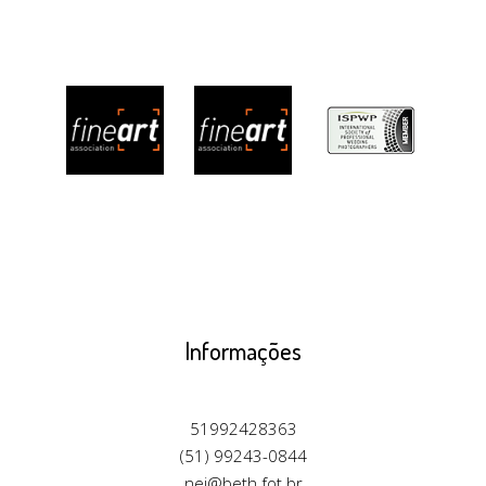
Informações
51992428363
(51) 99243-0844
nei@beth.fot.br