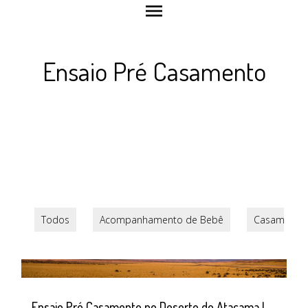
menu
Ensaio Pré Casamento
Todos
Acompanhamento de Bebê
Casamento
Ensaio Pré Casamento no Deserto do Atacama |