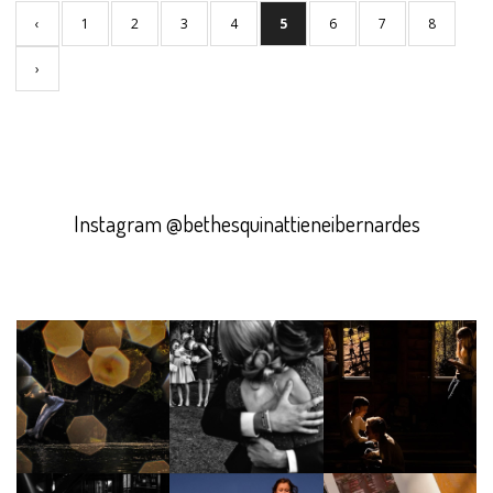
‹
1
2
3
4
5
6
7
8
›
Instagram @bethesquinattieneibernardes