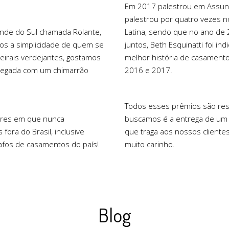
Em 2017 palestrou em Assunç
palestrou por quatro vezes n
ande do Sul chamada Rolante,
Latina, sendo que no ano de 2
mos a simplicidade de quem se
juntos, Beth Esquinatti foi in
eirais verdejantes, gostamos
melhor história de casamento
 regada com um chimarrão
2016 e 2017.
Todos esses prêmios são resu
ares em que nunca
buscamos é a entrega de um t
fora do Brasil, inclusive
que traga aos nossos client
afos de casamentos do país!
muito carinho.
Blog