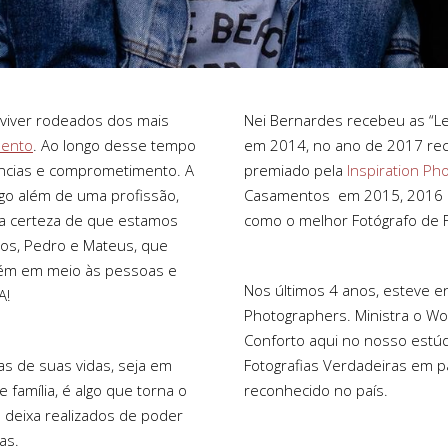
 viver rodeados dos mais
Nei Bernardes recebeu as “L
mento
. Ao longo desse tempo
em 2014, no ano de 2017 rec
ncias e comprometimento. A
premiado pela
Inspiration Ph
lgo além de uma profissão,
Casamentos em 2015, 2016 e
a a certeza de que estamos
como o melhor Fotógrafo de 
hos, Pedro e Mateus, que
bém em meio às pessoas e
Nos últimos 4 anos, esteve e
A!
Photographers. Ministra o Wo
Conforto aqui no nosso est
as de suas vidas, seja em
Fotografias Verdadeiras em 
e família, é algo que torna o
reconhecido no país.
 deixa realizados de poder
as.