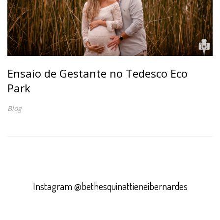
Ensaio de Gestante no Tedesco Eco
Park
Blog
Instagram @bethesquinattieneibernardes