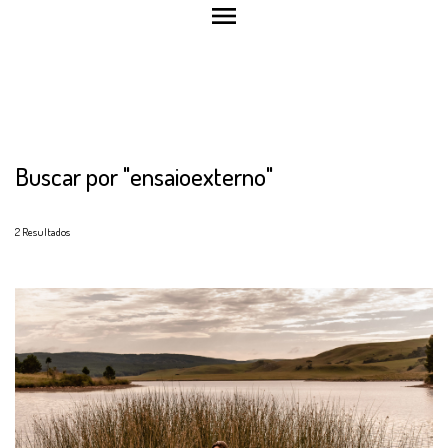
menu
Buscar por
"ensaioexterno"
2
Resultados