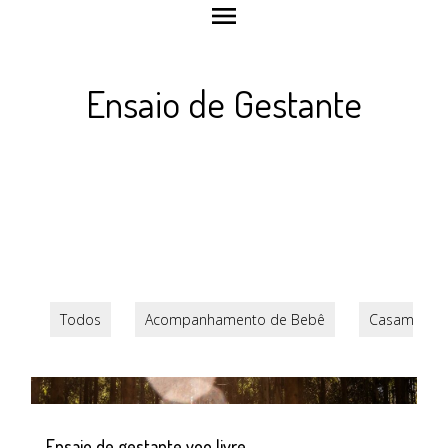
menu
Ensaio de Gestante
Todos
Acompanhamento de Bebê
Casamento
Ensaio de gestante voo livre