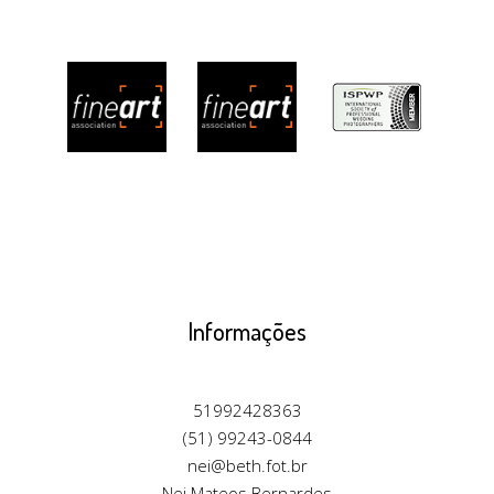
Informações
51992428363
(51) 99243-0844
nei@beth.fot.br
Nei Mateos Bernardes