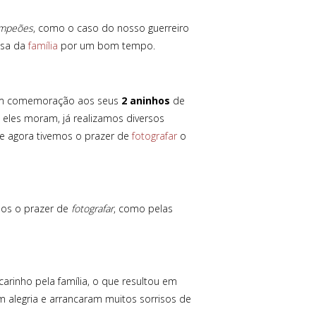
mpeões
, como o caso do nosso guerreiro
asa da
família
por um bom tempo.
a em comemoração aos seus
2 aninhos
de
eles moram, já realizamos diversos
 e agora tivemos o prazer de
fotografar
o
mos o prazer de
fotografar
, como pelas
rinho pela família, o que resultou em
 alegria e arrancaram muitos sorrisos de