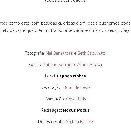
todos os convidados.
tos
como este, com pessoas queridas e em locais que temos boas
 felicidades e que o Arthur transborde cada vez mais os seus cora
Fotografia:
Nei Bernardes
e
Beth Esquinatti
Edição:
Katiane Schmitt
e
Aliane Becker
Local:
Espaço Nobre
Decoração:
Bons de Festa
Animação:
Cover Kids
Recreação:
Hocus Pocus
Doces e Bolo:
Andréa Bohlke