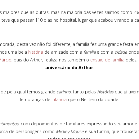
as maiores que as outras, mas na maioria das vezes saímos como
ca
 teve que passar 110 dias no hospital, lugar que acabou virando a c
rada, desta vez não foi diferente, a família fez uma grande fest
Temos uma bela
história
de amizade com a
família
e com a
cidade
onde 
Márcio
, pais do Arthur, realizamos também o
ensaio de família
deles,
aniversário do Arthur
.
ade pela qual temos grande
carinho
, tanto pelas
histórias
que já tive
lembranças de
infância
que o Nei tem da cidade.
ntimentos
, com depoimentos de familiares expressando seu amor e ca
 conta de personagens como
Mickey Mouse
e sua turma, que trouxeram