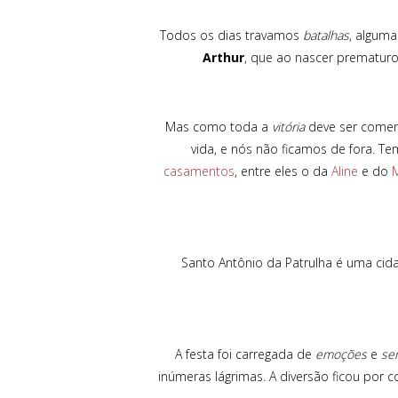
Todos os dias travamos
batalhas
, algum
Arthur
, que ao nascer prematuro
Mas como toda a
vitória
deve ser comemo
vida, e nós não ficamos de fora. 
casamentos
, entre eles o da
Aline
e do
Santo Antônio da Patrulha é uma cid
A festa foi carregada de
emoções
e
se
inúmeras lágrimas. A diversão ficou por