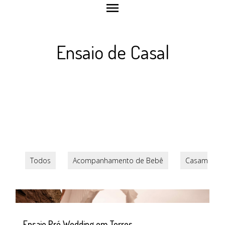
menu
Ensaio de Casal
Todos
Acompanhamento de Bebê
Casamento
Ensaio Pré Wedding em Torres