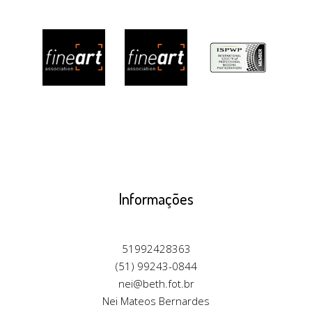
Informações
51992428363
(51) 99243-0844
nei@beth.fot.br
Nei Mateos Bernardes