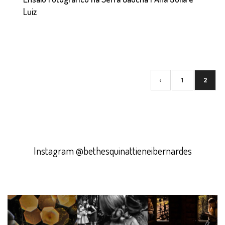
Luiz
‹
1
2
Instagram @bethesquinattieneibernardes