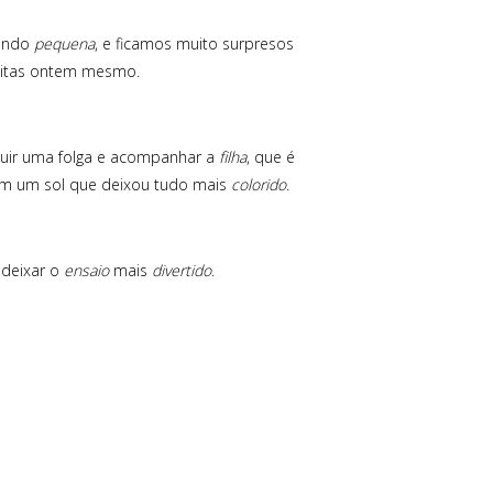
ando
pequena
, e ficamos muito surpresos
eitas ontem mesmo.
uir uma folga e acompanhar a
filha
, que é
m um sol que deixou tudo mais
colorido
.
 deixar o
ensaio
mais
divertido
.