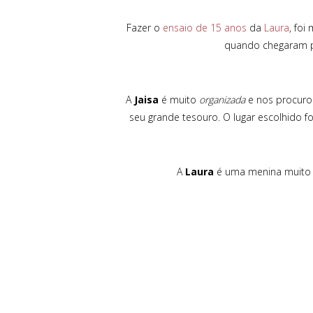
Fazer o
ensaio de 15 anos
da
Laura
, fo
quando chegaram 
A
Jaisa
é muito
organizada
e nos procuro
seu grande tesouro. O lugar escolhido f
A
Laura
é uma menina muito es