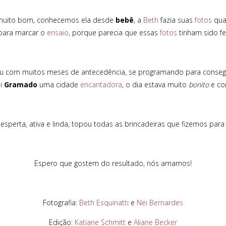
i muito bom, conhecemos ela desde
bebê
, a
Beth
fazia suas
fotos
qu
para marcar o
ensaio
, porque parecia que essas
fotos
tinham sido f
u com muitos meses de antecedência, se programando para conseg
oi
Gramado
uma cidade
encantadora
, o dia estava muito
bonito
e co
perta, ativa e linda, topou todas as brincadeiras que fizemos para
Espero que gostem do resultado, nós amamos!
Fotografia:
Beth Esquinatti
e
Nei Bernardes
Edição:
Katiane Schmitt
e
Aliane Becker