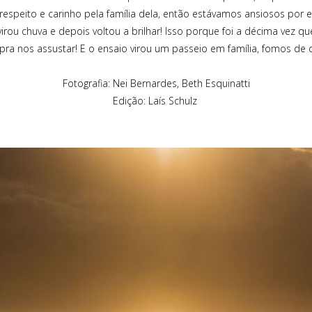
speito e carinho pela família dela, então estávamos ansiosos por
 virou chuva e depois voltou a brilhar! Isso porque foi a décima vez 
 pra nos assustar! E o ensaio virou um passeio em família, fomos de c
Fotografia: Nei Bernardes, Beth Esquinatti
Edição: Laís Schulz