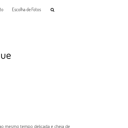
to
Escolha de Fotos
que
e ao mesmo tempo delicada e cheia de