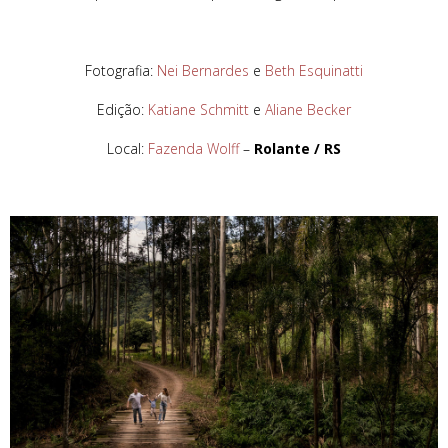
Fotografia:
Nei Bernardes
e
Beth Esquinatti
Edição:
Katiane Schmitt
e
Aliane Becker
Local:
Fazenda Wolff
–
Rolante / RS