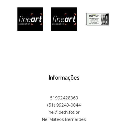
Informações
51992428363
(51) 99243-0844
nei@beth.fot.br
Nei Mateos Bernardes