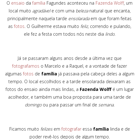
O
ensaio
da
família
Fagundes aconteceu na
Fazenda Wolff
, um
local muito
agradável
e com uma
beleza
natural que encanta,
principalmente naquela tarde
ensolarada
em que foram feitas
as
fotos
. O Guilherme estava muito
feliz
, correndo e pulando,
ele fez a festa com todos nós neste dia
lindo
.
Já se passaram alguns anos desde a última vez que
fotografamos
o Marcelo e a Raquel, e a vontade de fazer
algumas
fotos
de
família
já passava pela cabeça deles a algum
tempo. O local escolhidos e a tarde ensolarada deixaram as
fotos do ensaio ainda mais lindas, a
Fazenda Wolff
é um lugar
acolhedor, e também uma boa proposta para uma tarde de
domingo
ou para passar um final de
semana
.
Ficamos muito
felizes
em
fotografar
essa
família
linda e de
poder revê-los depois de algum tempo.