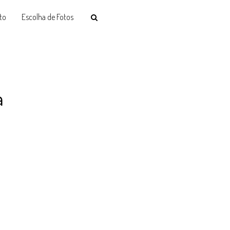
to
Escolha de Fotos
a