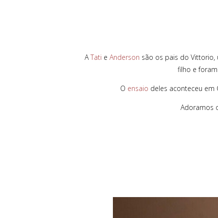
A
Tati
e
Anderson
são os pais do Vittori
filho e fora
O
ensaio
deles aconteceu em C
Adoramos o 