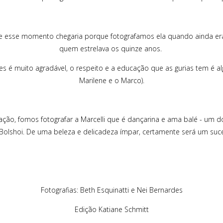
e esse momento chegaria porque fotografamos ela quando ainda er
quem estrelava os quinze anos.
s é muito agradável, o respeito e a educação que as gurias tem é al
Marilene e o Marco).
o, fomos fotografar a Marcelli que é dançarina e ama balé - um do
 Bolshoi. De uma beleza e delicadeza ímpar, certamente será um suc
Fotografias: Beth Esquinatti e Nei Bernardes
Edição Katiane Schmitt