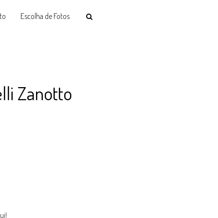
to
Escolha de Fotos
li Zanotto
ui!