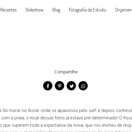
 Recentes
Slideshow
Blog
Fotografia de Estúdio
Orçamen
Compartilhe
os foi morar no litoral, onde se apaixonou pelo surf, e depois conh
om a praia, o local dessas fotos já estava pré-determinado! O Rosa 
que superem toda a expectativa da noiva, que nos encheu de respo