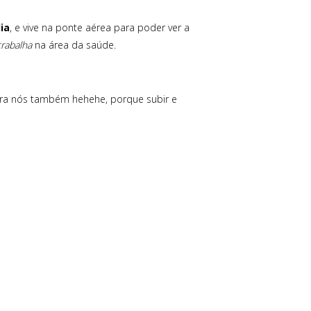
lia
, e vive na ponte aérea para poder ver a
trabalha
na área da saúde.
ara nós também hehehe, porque subir e