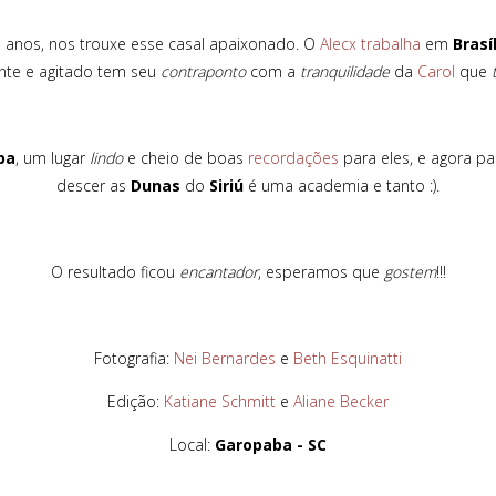
 anos, nos trouxe esse casal apaixonado. O
Alecx
trabalha
em
Brasí
lante e agitado tem seu
contraponto
com a
tranquilidade
da
Carol
que
ba
, um lugar
lindo
e cheio de boas
recordações
para eles, e agora p
descer as
Dunas
do
Siriú
é uma academia e tanto :).
O resultado ficou
encantador
, esperamos que
gostem
!!!
Fotografia:
Nei Bernardes
e
Beth Esquinatti
Edição:
Katiane Schmitt
e
Aliane Becker
Local:
Garopaba - SC