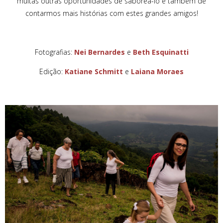
muitas outras oportunidades de saboreá-lo e também de
contarmos mais histórias com estes grandes amigos!
Fotografias:
Nei Bernardes
e
Beth Esquinatti
Edição:
Katiane Schmitt
e
Laiana Moraes