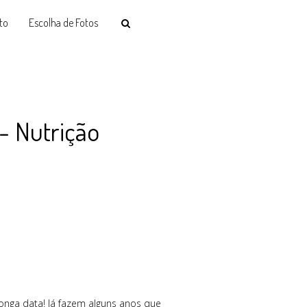
to
Escolha de Fotos
- Nutrição
onga data! Já fazem alguns anos que