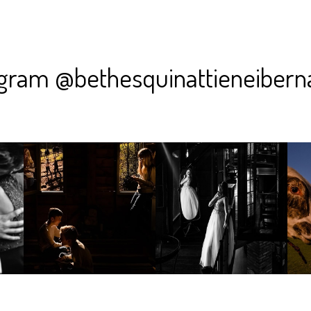
agram @bethesquinattieneibern